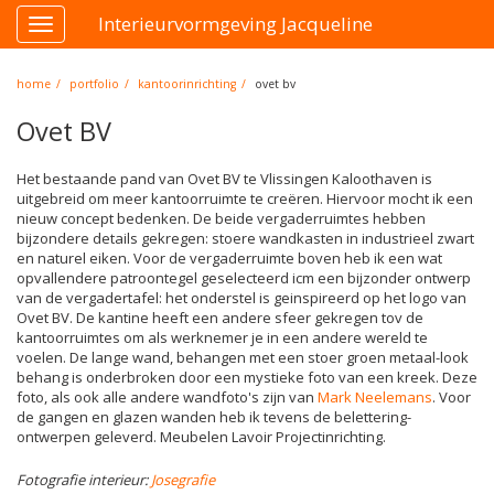
Interieurvormgeving Jacqueline
Toggle
navigation
home
portfolio
kantoorinrichting
ovet bv
Ovet BV
Het bestaande pand van Ovet BV te Vlissingen Kaloothaven is
uitgebreid om meer kantoorruimte te creëren. Hiervoor mocht ik een
nieuw concept bedenken. De beide vergaderruimtes hebben
bijzondere details gekregen: stoere wandkasten in industrieel zwart
en naturel eiken. Voor de vergaderruimte boven heb ik een wat
opvallendere patroontegel geselecteerd icm een bijzonder ontwerp
van de vergadertafel: het onderstel is geinspireerd op het logo van
Ovet BV. De kantine heeft een andere sfeer gekregen tov de
kantoorruimtes om als werknemer je in een andere wereld te
voelen. De lange wand, behangen met een stoer groen metaal-look
behang is onderbroken door een mystieke foto van een kreek. Deze
foto, als ook alle andere wandfoto's zijn van
Mark Neelemans
. Voor
de gangen en glazen wanden heb ik tevens de belettering-
ontwerpen geleverd. Meubelen Lavoir Projectinrichting.
Fotografie interieur:
Josegrafie