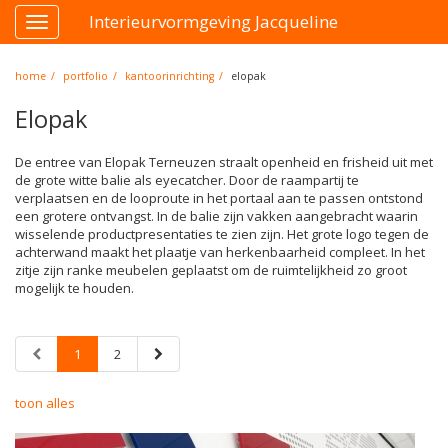
Interieurvormgeving Jacqueline
Toggle
navigation
home
portfolio
kantoorinrichting
elopak
Elopak
De entree van Elopak Terneuzen straalt openheid en frisheid uit met
de grote witte balie als eyecatcher. Door de raampartij te
verplaatsen en de looproute in het portaal aan te passen ontstond
een grotere ontvangst. In de balie zijn vakken aangebracht waarin
wisselende productpresentaties te zien zijn. Het grote logo tegen de
achterwand maakt het plaatje van herkenbaarheid compleet. In het
zitje zijn ranke meubelen geplaatst om de ruimtelijkheid zo groot
mogelijk te houden.
1
2
toon alles