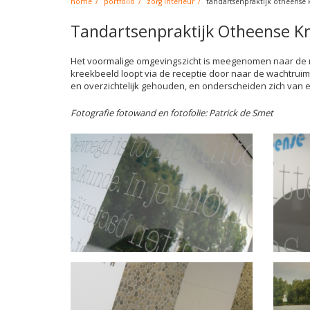
home
portfolio
zorg interieur
tandartsenpraktijk otheense 
Tandartsenpraktijk Otheense K
Het voormalige omgevingszicht is meegenomen naar de ni
kreekbeeld loopt via de receptie door naar de wachtruimte
en overzichtelijk gehouden, en onderscheiden zich van el
Fotografie fotowand en fotofolie: Patrick de Smet