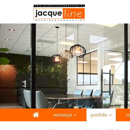
werkwijze
portfolio
n