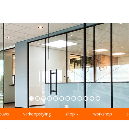
ieuws
verkoopstyling
shop
workshop
c