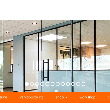
ieuws
verkoopstyling
shop
workshop
c