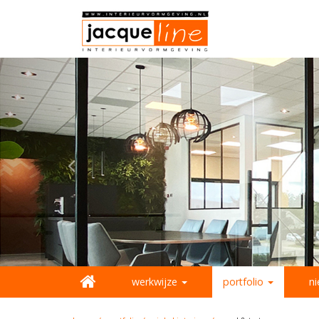
werkwijze
portfolio
n