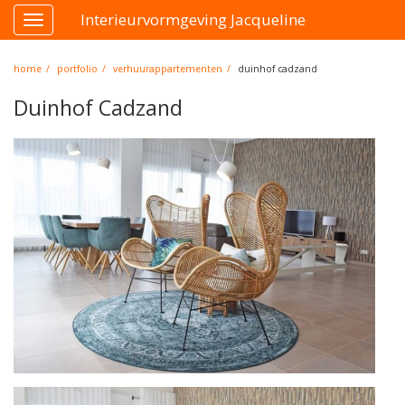
Interieurvormgeving Jacqueline
Toggle
navigation
home
portfolio
verhuurappartementen
duinhof cadzand
Duinhof Cadzand