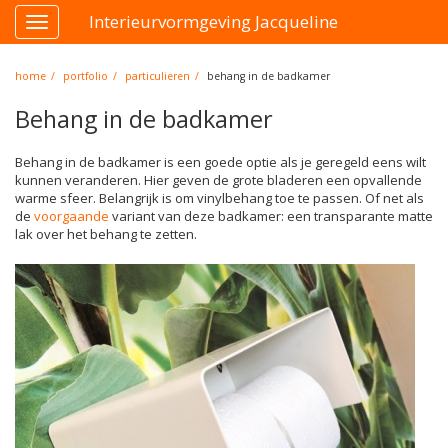
Interieurvormgeving Jacqueline
Toggle
navigation
home
portfolio
particulieren
behang in de badkamer
Behang in de badkamer
Behang in de badkamer is een goede optie als je geregeld eens wilt
kunnen veranderen. Hier geven de grote bladeren een opvallende
warme sfeer. Belangrijk is om vinylbehang toe te passen. Of net als
de
voorgaande
variant van deze badkamer: een transparante matte
lak over het behang te zetten.