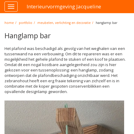
Interieurvormgeving Jacqueline
Toggle
navigation
home
portfolio
meubelen, verlichting en decoratie
hanglamp bar
Hanglamp bar
Het plafond was beschadigd als gevolg van het weghalen van een
tussenwand na een verbouwing. Om dit te repareren was er een
mogelijkheid het gehele plafond te stuken of een koof te plaatsen.
Omdat dit een nogal kostbare aangelegenheid zou zijn is hier
gekozen voor een tussenoplossing: een hanglamp, zodanig
ontworpen dat de plafondbeschadiging onzichtbaar werd. Het
zebranohout heeft een erg fraaie tekening van zichzelf en is in
combinatie met de koper gespoten conservenblikken een
opvallende designlamp geworden.