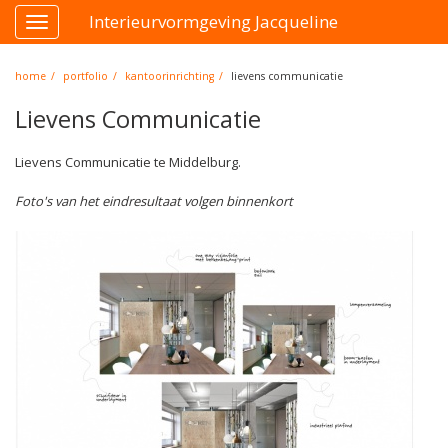
Interieurvormgeving Jacqueline
Toggle
navigation
home
portfolio
kantoorinrichting
lievens communicatie
Lievens Communicatie
Lievens Communicatie te Middelburg.
Foto's van het eindresultaat volgen binnenkort