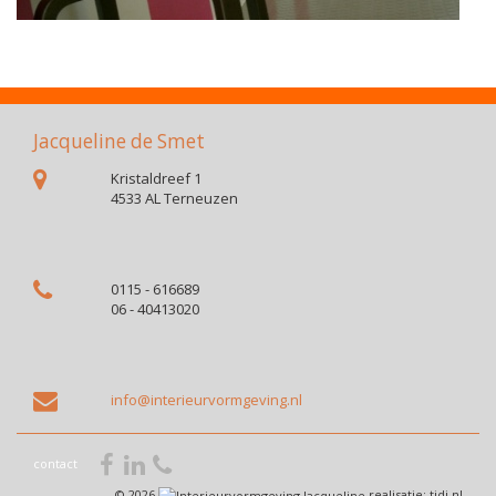
Jacqueline de Smet
Kristaldreef 1
4533 AL Terneuzen
0115 - 616689
06 - 40413020
info@interieurvormgeving.nl
contact
© 2026
realisatie:
tidi.nl