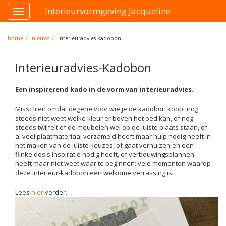
Interieurvormgeving Jacqueline
Toggle
navigation
home
nieuws
interieuradvies-kadobon
Interieuradvies-Kadobon
Een inspirerend kado in de vorm van interieuradvies.
Misschien omdat degene voor wie je de kadobon koopt nog
steeds niet weet welke kleur er boven het bed kan, of nog
steeds twijfelt of de meubelen wel op de juiste plaats staan, of
al veel plaatmateriaal verzameld heeft maar hulp nodig heeft in
het maken van de juiste keuzes, of gaat verhuizen en een
flinke dosis inspiratie nodig heeft, of verbouwingsplannen
heeft maar niet weet waar te beginnen; vele momenten waarop
deze interieur-kadobon een welkome verrassing is!
Lees
hier
verder.